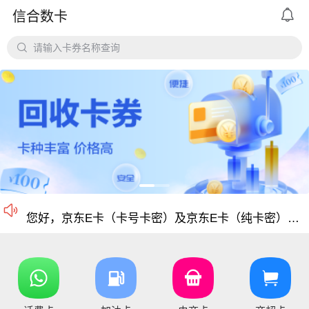

信合数卡
平台对京东e卡、携程任我行长期有大量需求，欢迎有各类有相关资源的个人和企业长期合作。

请输入卡券名称查询
价格公道、稳定需求，长期回收京东E卡、携程卡。
京东E卡500面值以上寄售回收价格上调至965折
电商卡如京东卡、
沃尔玛、盒马卡、瑞祥卡、天猫卡、苏宁、携程等等
仅支持合法合规的正规卡合作，您可以直接在平台搜
尊敬的信合用户您好：目前银行卡，支付宝提现已恢复正常 ，欢迎提卡
通知：支付宝提现通道暂时维护，恢复另行通知，带来的不便敬请谅解！

信合长期大量回收各类礼品卡、游戏点卡、话费卡、
您好，京东E卡（卡号卡密）及京东E卡（纯卡密）50-5000面值卡已维护 ，请贵司及时做好调整 ，恢复待通知
您好，元祖卡和元祖提货券恢复正常核销，可以正常提卡
您好，平台新增京东E卡兑换码，产品代码334, 费率97%，销卡较快，欢迎提交！