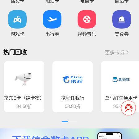
话费卡
加油卡
电商卡
商超卡
您好，通兑一卡通临时维护，麻烦暂停提交订单，恢复通知！
你好，因系统维护升级，骏卡长虹卡 汇元盛游卡 骏卡话通卡 汇元一卡通（易通卡） 汇元一卡通（商通卡）汇元易达卡 汇元通品卡 百商一卡通
将于15:30维护，恢复待通知
您好，目前银行卡提现暂时维护，恢复待通知，给您带
游戏卡
出行券
视频音乐
美食券
您好，平台新增步步高超市卡，产品代码235，折扣93%，万通金券，产品代码337，折扣86% 欢迎大家前来提交
热门回收
更多卡券
骆驼e卡已恢复 ， 欢迎提交订单
您好，平台新增麦当劳礼品卡 ，产品代码613，折扣89%， 猫眼通兑券，产品代码406，折扣85% 欢迎大家前来提交
平台新增百商一卡通，销卡较快，欢迎提交！
京东E卡（纯卡密）
携程任我行
盒马鲜生通用卡
您好 平台新增中百提货券 骏卡益汇卡 骏卡随心卡 欢迎大家前来提交
94.50折
98.80折
95.00折
您好，肯德基现在是秒处理，欢迎大家来提交
平台新增汇元超礼卡、汇元通品卡、骏卡顺景卡、智选一卡通、销卡较快，欢迎提交！