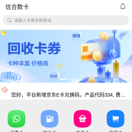

信合数卡
价格公道、稳定需求，长期回收京东E卡、携程卡。
京东E卡500面值以上寄售回收价格上调至965折

请输入卡券名称查询
电商卡如京东卡、
沃尔玛、盒马卡、瑞祥卡、天猫卡、苏宁、携程等等
仅支持合法合规的正规卡合作，您可以直接在平台搜
尊敬的信合用户您好：目前银行卡，支付宝提现已恢复正常 ，欢迎提卡
通知：支付宝提现通道暂时维护，恢复另行通知，带来的不便敬请谅解！
信合长期大量回收各类礼品卡、游戏点卡、话费卡、
您好，京东E卡（卡号卡密）及京东E卡（纯卡密）50-5000面值卡已维护 ，请贵司及时做好调整 ，恢复待通知
您好，元祖卡和元祖提货券恢复正常核销，可以正常提卡

您好，平台新增京东E卡兑换码，产品代码334, 费率97%，销卡较快，欢迎提交！
您好，通兑一卡通临时维护，麻烦暂停提交订单，恢复通知！
你好，因系统维护升级，骏卡长虹卡 汇元盛游卡 骏卡话通卡 汇元一卡通（易通卡） 汇元一卡通（商通卡）汇元易达卡 汇元通品卡 百商一卡通