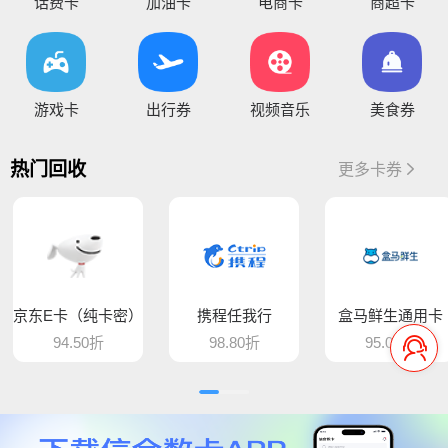
话费卡
加油卡
电商卡
商超卡
将于15:30维护，恢复待通知
您好，目前银行卡提现暂时维护，恢复待通知，给您带
您好，平台新增步步高超市卡，产品代码235，折扣93%，万通金券，产品代码337，折扣86% 欢迎大家前来提交
骆驼e卡已恢复 ， 欢迎提交订单
游戏卡
出行券
视频音乐
美食券
您好，平台新增麦当劳礼品卡 ，产品代码613，折扣89%， 猫眼通兑券，产品代码406，折扣85% 欢迎大家前来提交
热门回收
更多卡券
平台新增百商一卡通，销卡较快，欢迎提交！
您好 平台新增中百提货券 骏卡益汇卡 骏卡随心卡 欢迎大家前来提交
您好，肯德基现在是秒处理，欢迎大家来提交
京东E卡（纯卡密）
携程任我行
盒马鲜生通用卡
平台新增汇元超礼卡、汇元通品卡、骏卡顺景卡、智选一卡通、销卡较快，欢迎提交！
94.50折
98.80折
95.00折
平台新增
骏卡聚力卡和
骏卡汇金卡，欢迎提交
您好，平台新增百顺通悦享卡,通兑一卡通，欢迎大家前来提卡